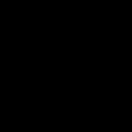
项目及成果
关键技术研究