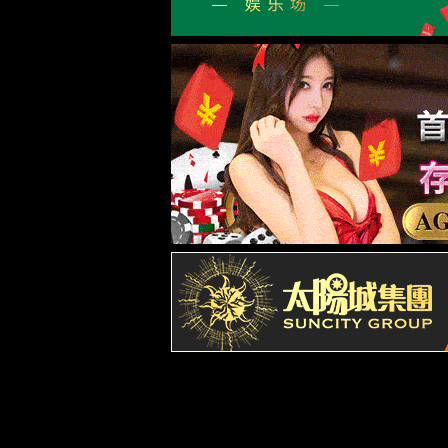
企业简介
发展历程