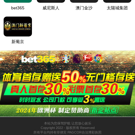
122cc太阳成集团
企业